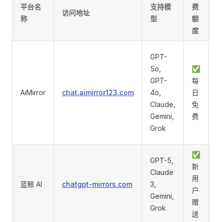
平台名
支持模
费
访问地址
称
型
额
度
GPT-
5o,
✅
GPT-
每
AiMirror
chat.aimirror123.com
4o,
日
Claude,
免
Gemini,
费
Grok
✅
GPT-5,
新
Claude
用
蓝鲸 AI
chatgpt-mirrors.com
3,
户
Gemini,
赠
Grok
送