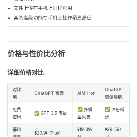
文件上传在手机上同样可用
某些高级功能在手机上操作稍显局促
价格与性价比分析 ​
详细价格对比 ​
对比
ChatGPT
ChatGPT 官网
AiMirror
项
镜像导航
免费
✅ 多模
✅ 注册赠
✅ GPT-3.5 限量
使用
型免费
送
基础
¥19-39/
¥29-59/
$20/月 (Plus)
套餐
月
月