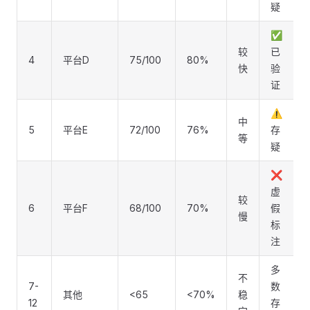
疑
✅
较
已
4
平台D
75/100
80%
快
验
证
⚠️
中
5
平台E
72/100
76%
存
等
疑
❌
虚
较
6
平台F
68/100
70%
假
慢
标
注
多
不
7-
数
其他
<65
<70%
稳
12
存