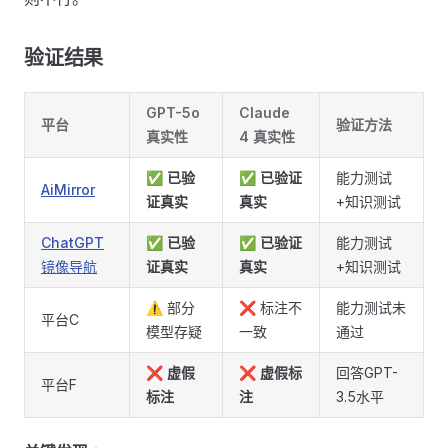
验证结果 ​
GPT-5o
Claude
平台
验证方法
真实性
4 真实性
✅
已验
✅
已验证
能力测试
AiMirror
证真实
真实
+知识测试
ChatGPT
✅
已验
✅
已验证
能力测试
镜像导航
证真实
真实
+知识测试
⚠️ 部分
❌ 标注不
能力测试未
平台C
模型存疑
一致
通过
❌
虚假
❌
虚假标
回答GPT-
平台F
标注
注
3.5水平