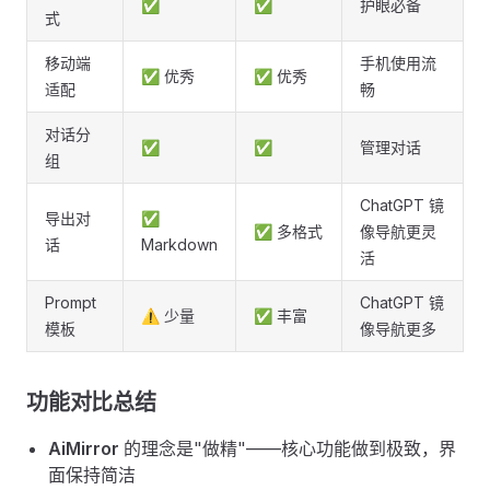
✅
✅
护眼必备
式
移动端
手机使用流
✅ 优秀
✅ 优秀
适配
畅
对话分
✅
✅
管理对话
组
ChatGPT 镜
导出对
✅
✅ 多格式
像导航更灵
话
Markdown
活
Prompt
ChatGPT 镜
⚠️ 少量
✅ 丰富
模板
像导航更多
功能对比总结 ​
AiMirror
的理念是"做精"——核心功能做到极致，界
面保持简洁