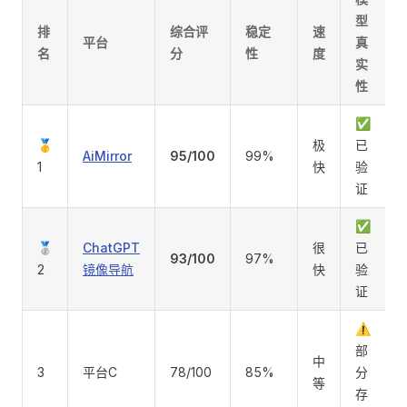
型
排
综合评
稳定
速
平台
真
名
分
性
度
实
性
✅
🥇
极
已
AiMirror
95/100
99%
1
快
验
证
✅
🥈
ChatGPT
很
已
93/100
97%
2
镜像导航
快
验
证
⚠️
部
中
3
平台C
78/100
85%
分
等
存