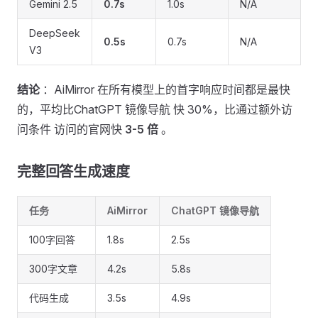
Gemini 2.5
0.7s
1.0s
N/A
DeepSeek
0.5s
0.7s
N/A
V3
结论
：AiMirror 在所有模型上的首字响应时间都是最快
的，平均比ChatGPT 镜像导航 快 30%，比通过额外访
问条件 访问的官网快
3-5 倍
。
完整回答生成速度 ​
任务
AiMirror
ChatGPT 镜像导航
100字回答
1.8s
2.5s
300字文章
4.2s
5.8s
代码生成
3.5s
4.9s