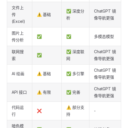
文件上
✅ 深度分
ChatGPT 镜
传
⚠️ 基础
析
像导航更强
(Excel)
图片上
✅
✅
多模态模型
传分析
联网搜
✅ 深度联
ChatGPT 镜
✅
索
网
像导航更强
ChatGPT 镜
AI 绘画
⚠️ 基础
✅ 多引擎
像导航更强
ChatGPT 镜
API 接口
⚠️ 有限
✅ 完善
像导航更强
代码运
⚠️ 部分支
❌
-
行
持
暗色模