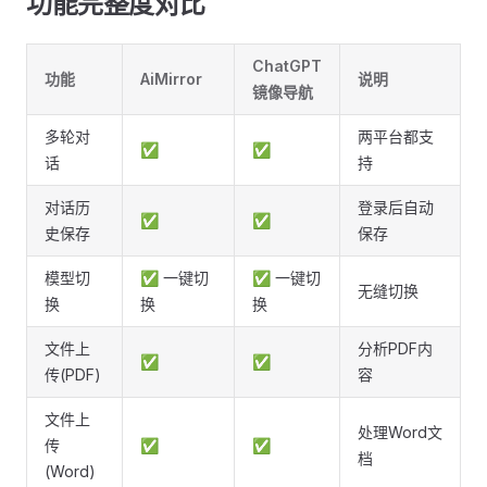
功能完整度对比 ​
ChatGPT
功能
AiMirror
说明
镜像导航
多轮对
两平台都支
✅
✅
话
持
对话历
登录后自动
✅
✅
史保存
保存
模型切
✅ 一键切
✅ 一键切
无缝切换
换
换
换
文件上
分析PDF内
✅
✅
传(PDF)
容
文件上
处理Word文
传
✅
✅
档
(Word)