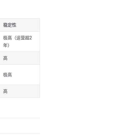
稳定性
极高（运营超2
年）
高
极高
高