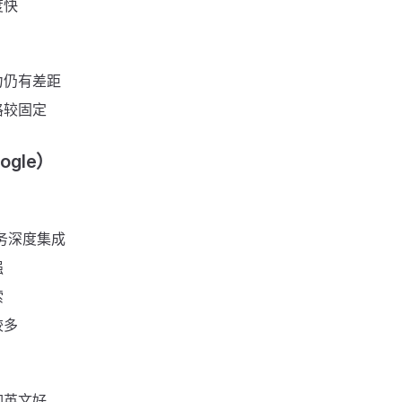
度快
力仍有差距
格较固定
ogle）
服务深度集成
强
索
较多
如英文好