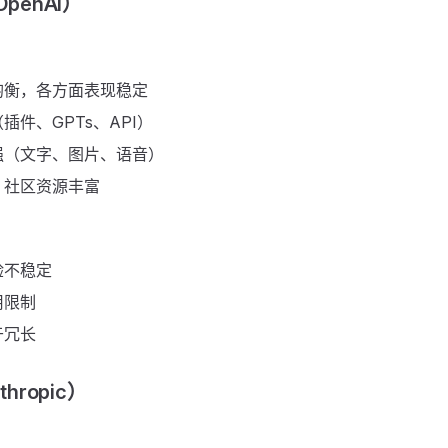
OpenAI）
均衡，各方面表现稳定
插件、GPTs、API）
强（文字、图片、语音）
，社区资源丰富
验不稳定
用限制
于冗长
thropic）