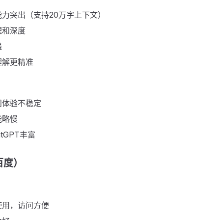
能力突出（支持20万字上下文）
理和深度
强
理解更精准
问体验不稳定
能略慢
tGPT丰富
百度）
使用，访问方便