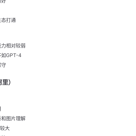
力好
生态打通
能力相对较弱
如GPT-4
保守
阿里）
用
析和图片理解
度较大