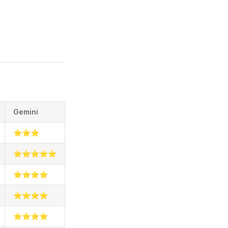
Gemini
⭐⭐⭐
⭐⭐⭐⭐⭐
⭐⭐⭐⭐
⭐⭐⭐⭐
⭐⭐⭐⭐