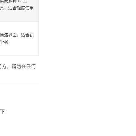
集成多种 AI 工
具，适合轻度使用
简洁界面，适合初
学者
服务方，请勿在任何
如下：