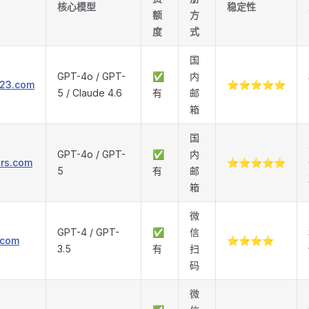
核心模型
稳定性
额
方
度
式
国
GPT-4o / GPT-
✅
内
123.com
⭐⭐⭐⭐⭐
5 / Claude 4.6
有
邮
箱
国
GPT-4o / GPT-
✅
内
ors.com
⭐⭐⭐⭐⭐
5
有
邮
箱
微
GPT-4 / GPT-
✅
信
.com
⭐⭐⭐⭐
3.5
有
扫
码
微