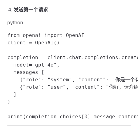
发送第一个请求
:
python
from openai import OpenAI

client = OpenAI()

completion = client.chat.completions.create
  model="gpt-4o",

  messages=[

    {"role": "system", "content": "你是一
    {"role": "user", "content": "你好，请
  ]

)
